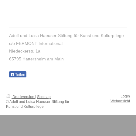
Adolf und Luisa Haeuser-Stiftung für Kunst und Kulturpflege
c/o FERMONT International
Niedeckerstr. 1a
65795 Hattersheim am Main
Teilen
Login
Druckversion
|
Sitemap
Webansicht
© Adolf und Luisa Haeuser-Stiftung für
Kunst und Kulturpflege